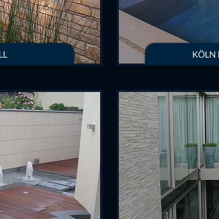
LL
KÖLN