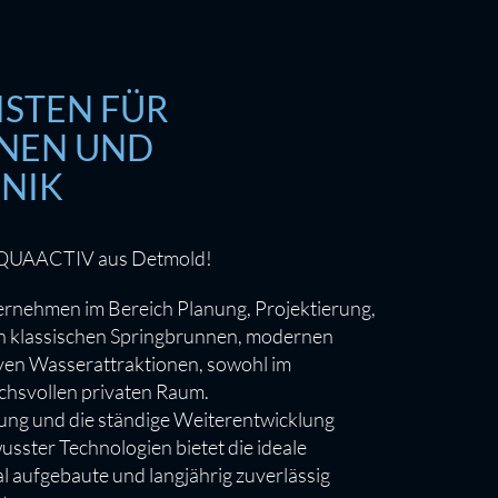
ISTEN FÜR
NEN UND
NIK
AQUAACTIV aus Detmold!
ernehmen im Bereich Planung, Projektierung,
n klassischen Springbrunnen, modernen
ven Wasserattraktionen, sowohl im
chsvollen privaten Raum.
ung und die ständige Weiterentwicklung
sster Technologien bietet die ideale
l aufgebaute und langjährig zuverlässig