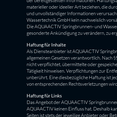
der bereitgestellten Informationen. Haftun
materieller oder ideeller Art beziehen, die 
und unvollständiger Informationen verursac
Wassertechnik GmbH kein nachweislich vorsätz
Die AQUAACTIV Springbrunnen- und Wassertec
gesonderte Ankündigung zu verändern, zu ergä
Haftung für Inhalte
Als Diensteanbieter ist AQUAACTIV Springbr
allgemeinen Gesetzen verantwortlich. Nach 
nicht verpflichtet, übermittelte oder gespei
Tätigkeit hinweisen. Verpflichtungen zur En
unberührt. Eine diesbezügliche Haftung ist j
von entsprechenden Rechtsverletzungen wir
Haftung für Links
Das Angebot der AQUAACTIV Springbrunnen- u
AQUAACTIV keinen Einfluss hat. Deshalb kan
Seiten ist stets der jeweilige Anbieter oder B