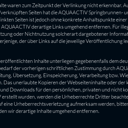
te waren zum Zeitpunkt der Verlinkung nicht erkennbar. Auf
en/verknüpften Seiten hat die AQUAACTIV Springbrunnen- u
linkten Seiten ist jedoch ohne konkrete Anhaltspunkte einer
QUAACTIV derartige Links umgehend entfernen. Für illegal
tzung oder Nichtnutzung solcherart dargebotener Informati
rjenige, der über Links auf die jeweilige Veröffentlichung le
röffentlichten Inhalte unterliegen gegebenenfalls dem de
bedarf der vorherigen schriftlichen Zustimmung durch AQU
arbeitung, Übersetzung, Einspeicherung, Verarbeitung bzw. 
 Das unerlaubte Kopieren der Webseiteninhalte oder der ko
n und Downloads für den persönlichen, privaten und nicht ko
 erstellt wurden, werden die Urheberrechte Dritter beachte
auf eine Urheberrechtsverletzung aufmerksam werden, bitte
n wir derartige Inhalte umgehend entfernen.