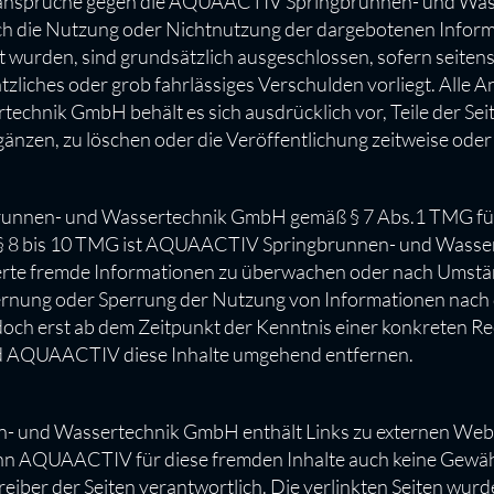
gsansprüche gegen die AQUAACTIV Springbrunnen- und Was
durch die Nutzung oder Nichtnutzung der dargebotenen Infor
ht wurden, sind grundsätzlich ausgeschlossen, sofern sei
liches oder grob fahrlässiges Verschulden vorliegt. Alle A
hnik GmbH behält es sich ausdrücklich vor, Teile der Sei
nzen, zu löschen oder die Veröffentlichung zeitweise oder 
unnen- und Wassertechnik GmbH gemäß § 7 Abs.1 TMG für e
§§ 8 bis 10 TMG ist AQUAACTIV Springbrunnen- und Wasse
cherte fremde Informationen zu überwachen oder nach Umstän
tfernung oder Sperrung der Nutzung von Informationen nach
edoch erst ab dem Zeitpunkt der Kenntnis einer konkreten 
d AQUAACTIV diese Inhalte umgehend entfernen.
nd Wassertechnik GmbH enthält Links zu externen Webseit
n AQUAACTIV für diese fremden Inhalte auch keine Gewähr 
etreiber der Seiten verantwortlich. Die verlinkten Seiten wu